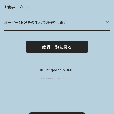
ソフトタイプ
フリルスタイ
お食事エプロン
前掛けスタイ
オーダー(お好みの生地でお作りします)
リボンスタイ
ぷっくりアップリケバッグ
商品一覧に戻る
スカラップスタイ
エリザベスカラー
スタイ
© Cat goods MUMU
Powered by
リボンスタイ