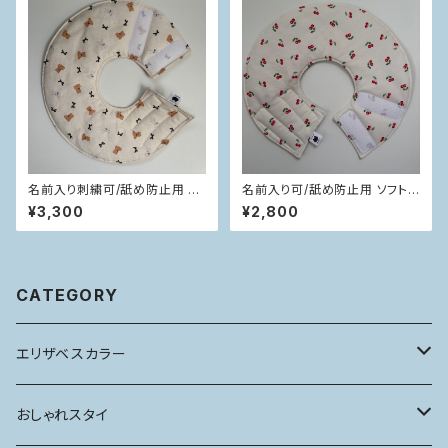
名前入り刺繍可/舐め防止用 ソ
名前入り可/舐め防止用 ソフト
フトエリカラ
エリカラ
¥3,300
¥2,800
CATEGORY
エリザベスカラー
ハードタイプ
おしゃれスタイ