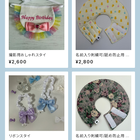
撮影用おしゃれスタイ
名前入り刺繍可/舐め防止用 ソ
フトエリカラ
¥2,600
¥2,800
リボンスタイ
名前入り刺繍可/舐め防止用 ソ