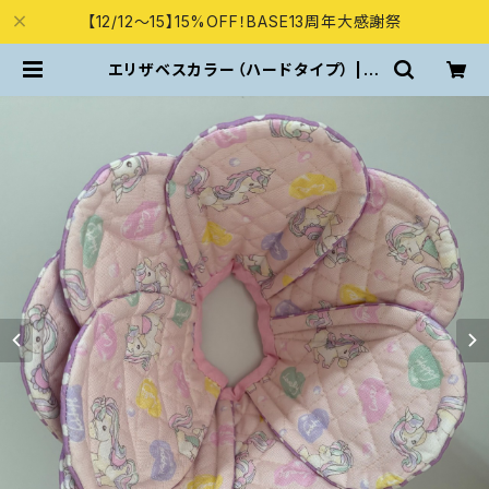
【12/12～15】15%OFF！BASE13周年大感謝祭
エリザベスカラー（ハードタイプ） | C
at goods MUMU