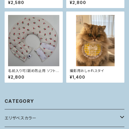
フトエリカラ
¥2,580
¥2,800
名前入り可/舐め防止用 ソフト
撮影用おしゃれスタイ
エリカラ
¥2,800
¥1,400
CATEGORY
エリザベスカラー