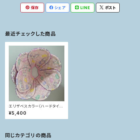
保存
シェア
LINE
ポスト
最近チェックした商品
エリザベスカラー（ハードタイ
プ）
¥5,400
同じカテゴリの商品