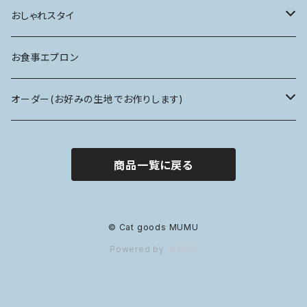
ハードタイプ
おしゃれスタイ
ソフトタイプ
フリルスタイ
お食事エプロン
前掛けスタイ
オーダー(お好みの生地でお作りします)
リボンスタイ
ぷっくりアップリケバッグ
商品一覧に戻る
スカラップスタイ
エリザベスカラー
スタイ
© Cat goods MUMU
Powered by
リボンスタイ